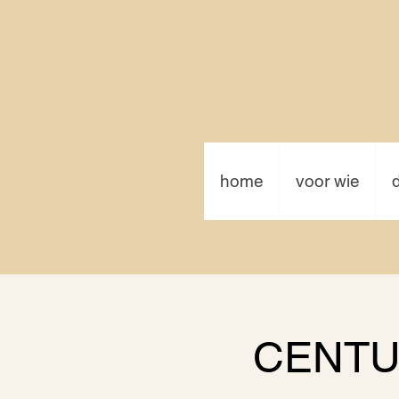
home
voor wie
CENTU