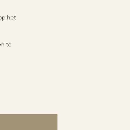
op het
en te