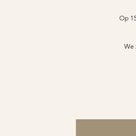
Op 15
We z