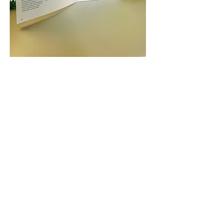
Deel dit evenement
Contact
050 66 64 64